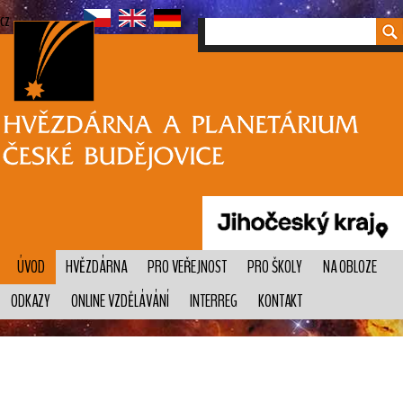
cz
ÚVOD
HVĚZDÁRNA
PRO VEŘEJNOST
PRO ŠKOLY
NA OBLOZE
ODKAZY
ONLINE VZDĚLÁVÁNÍ
INTERREG
KONTAKT