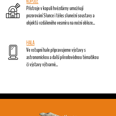
KOPULE
Přístroje v kopuli hvězdárny umožňují
pozorování Slunce i těles sluneční soustavy a
objektů vzdáleného vesmíru na noční obloze...
HALA
Ve vstupní hale připravujeme výstavy s
astronomickou a další přírodovědnou tématikou
či výstavy výtvarné...