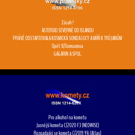
Zásah !
ASTEROID SEVERNĚ OD ISLANDU
PRÁVĚ ODSTARTOVALA KOSMICKÁ SONDA LUCY A MÍŘÍ K TRÓJANŮM
Opět 1I/Oumuamua
GAGARIN A SPOL.
Pro alkohol na kometu
Jasnější kometa C/2020 F3 (NEOWISE)
Rozpadající se kometa C/2019 Y4 (Atlas)