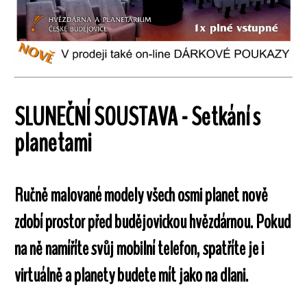
SLUNEČNÍ SOUSTAVA - Setkání s
planetami
Ručně malované modely všech osmi planet nově
zdobí prostor před budějovickou hvězdárnou. Pokud
na ně namíříte svůj mobilní telefon, spatříte je i
virtuálně a planety budete mít jako na dlani.