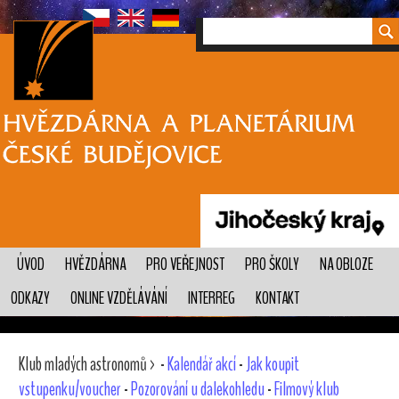
ÚVOD
HVĚZDÁRNA
PRO VEŘEJNOST
PRO ŠKOLY
NA OBLOZE
ODKAZY
ONLINE VZDĚLÁVÁNÍ
INTERREG
KONTAKT
Klub mladých astronomů > -
Kalendář akcí
-
Jak koupit
vstupenku/voucher
-
Pozorování u dalekohledu
-
Filmový klub