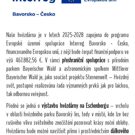
Naše hvězdárna je v letech 2025-2028 zapojena do programu
Evropské územní spolupráce Interreg Bavorsko - Česko,
financovaného Evropskou unií
, z nějž bude čerpat finanční podporu ve
výši 467.882,56 €
. V rámci
přeshraniční spolupráce
s přírodním
parkem Bayerischer Wald a astronomickým spolkem Mittlerer
Bayerischer Wald je, jako součást projektu Sternenwelt – Hvězdný
svět, postupně realizována řada významných prvků jak pro laickou,
tak odbornou veřejnost.
Předně se jedná o
výstavbu hvězdárny na Eschenbergu
– vrcholu
v oblasti hvězdného parku Bavorský les, tedy v místě, kde lze bez
rušivého vlivu světelného znečištění pozorovat krásy noční oblohy.
Hvězdárnu bude možné navštívit přímo i prostřednictvím
dálkového