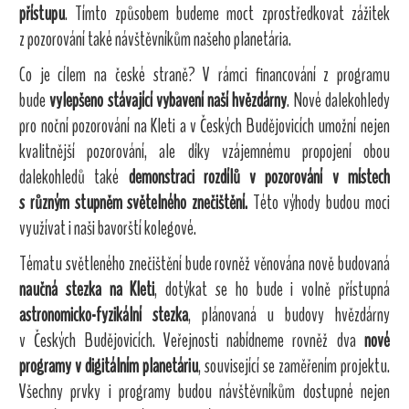
přístupu
. Tímto způsobem budeme moct zprostředkovat zážitek
z pozorování také návštěvníkům našeho planetária.
Co je cílem na české straně? V rámci financování z programu
bude
vylepšeno stávající vybavení naší hvězdárny
. Nové dalekohledy
pro noční pozorování na Kleti a v Českých Budějovicích umožní nejen
kvalitnější pozorování, ale díky vzájemnému propojení obou
dalekohledů také
demonstraci rozdílů v pozorování v místech
s různým stupněm světelného znečištění.
Této výhody budou
moci
využívat i naši bavorští kolegové.
Tématu světleného znečištění
bude rovněž věnována nově budovaná
naučná stezka na Kleti
, dotýkat se ho bude i volně přístupná
astronomicko-fyzikální stezka
, plánovaná u budovy hvězdárny
v Českých Budějovicích. Veřejnosti nabídneme rovněž dva
nové
programy v digitálním planetáriu
, související se zaměřením projektu.
Všechny prvky i programy budou návštěvníkům dostupné nejen