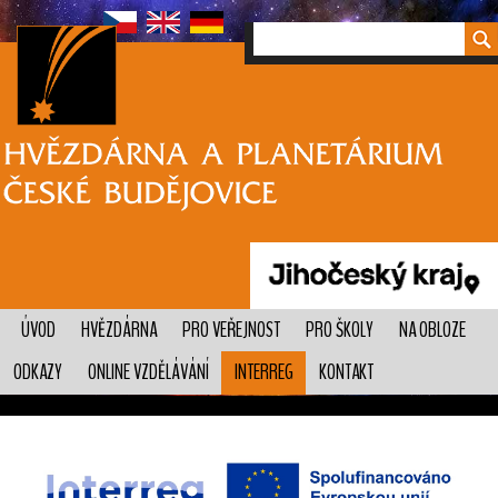
ÚVOD
HVĚZDÁRNA
PRO VEŘEJNOST
PRO ŠKOLY
NA OBLOZE
ODKAZY
ONLINE VZDĚLÁVÁNÍ
INTERREG
KONTAKT