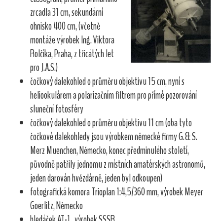
zrcadla 31 cm, sekundární
ohnisko 400 cm, (včetně
montáže výrobek Ing. Viktora
Rolčíka, Praha, z třicátých let
pro J.A.S.)
čočkový dalekohled o průměru objektivu 15 cm, nyní s
heliookulárem a polarizačním filtrem pro přímé pozorování
sluneční fotosféry
čočkový dalekohled o průměru objektivu 11 cm (oba tyto
čočkové dalekohledy jsou výrobkem německé firmy G.& S.
Merz Muenchen, Německo, konec předminulého století,
původně patřily jednomu z místních amatérských astronomů,
jeden darován hvězdárně, jeden byl odkoupen)
fotografická komora Trioplan 1:4,5/360 mm, výrobek Meyer
Goerlitz, Německo
hledáček AT-1 , výrobek SSSR