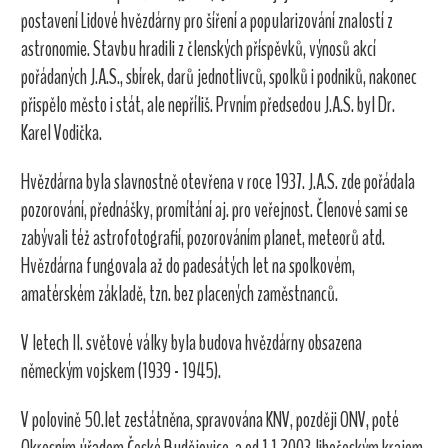
postavení Lidové hvězdárny pro šíření a popularizování znalostí z
astronomie. Stavbu hradili z členských příspěvků, výnosů akcí
pořádaných J.A.S., sbírek, darů jednotlivců, spolků i podniků, nakonec
přispělo město i stát, ale nepříliš. Prvním předsedou J.A.S. byl Dr.
Karel Vodička.
Hvězdárna byla slavnostně otevřena v roce 1937. J.A.S. zde pořádala
pozorování, přednášky, promítání aj. pro veřejnost. Členové sami se
zabývali též astrofotografií, pozorováním planet, meteorů atd.
Hvězdárna fungovala až do padesátých let na spolkovém,
amatérském základě, tzn. bez placených zaměstnanců.
V letech II. světové války byla budova hvězdárny obsazena
německým vojskem (1939 - 1945).
V polovině 50.let zestátněna, spravována KNV, později ONV, poté