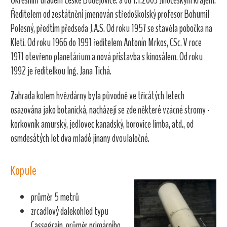
Okresním úřadem České Budějovice. a od 1.1.2003 Jihočeským krajem.
Ředitelem od zestátnění jmenován středoškolský profesor Bohumil
Polesný, předtím předseda J.A.S. Od roku 1957 se stavěla pobočka na
Kleti. Od roku 1966 do 1991 ředitelem Antonín Mrkos, CSc. V roce
1971 otevřeno planetárium a nová přístavba s kinosálem. Od roku
1992 je ředitelkou Ing. Jana Tichá.
Zahrada kolem hvězdárny byla původně ve třicátých letech
osazována jako botanická, nacházejí se zde některé vzácné stromy -
korkovník amurský, jedlovec kanadský, borovice limba, atd., od
osmdesátých let dva mladé jinany dvoulaločné.
Kopule
průměr 5 metrů
zrcadlový dalekohled typu
Cassegrain, průměr primárního