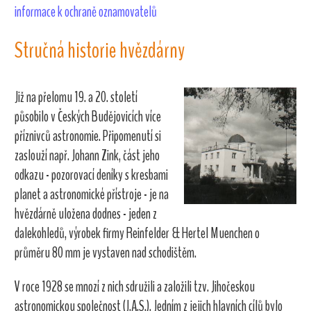
informace k ochraně oznamovatelů
Stručná historie hvězdárny
Již na přelomu 19. a 20. století
působilo v Českých Budějovicích více
příznivců astronomie. Připomenutí si
zaslouží např. Johann Zink, část jeho
odkazu - pozorovací deníky s kresbami
planet a astronomické přístroje - je na
hvězdárně uložena dodnes - jeden z
dalekohledů, výrobek firmy Reinfelder & Hertel Muenchen o
průměru 80 mm je vystaven nad schodištěm.
V roce 1928 se mnozí z nich sdružili a založili tzv. Jihočeskou
astronomickou společnost (J.A.S.). Jedním z jejich hlavních cílů bylo