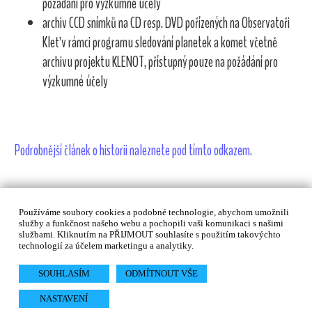
požádání pro výzkumné účely
archiv CCD snímků na CD resp. DVD pořízených na Observatoři
Kleť v rámci programu sledování planetek a komet včetně
archivu projektu KLENOT, přístupný pouze na požádání pro
výzkumné účely
Podrobnější článek o historii naleznete pod tímto odkazem.
Používáme soubory cookies a podobné technologie, abychom umožnili
služby a funkčnost našeho webu a pochopili vaši komunikaci s našimi
© 1996-2026, HaP České Budějovice-Kleť | Realizace
Kostax
službami. Kliknutím na PŘIJMOUT souhlasíte s použitím takovýchto
technologií za účelem marketingu a analytiky.
s.r.o.
| počet návštěv: 7 399 502 od 1. 9. 1996 |
Prohlášení o
SOUHLASÍM
ODMÍTNOUT VŠE
přístupnosti
NASTAVENÍ