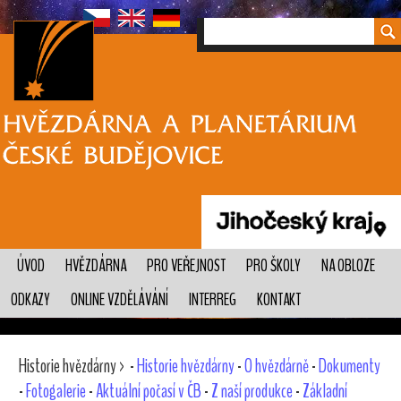
ÚVOD
HVĚZDÁRNA
PRO VEŘEJNOST
PRO ŠKOLY
NA OBLOZE
ODKAZY
ONLINE VZDĚLÁVÁNÍ
INTERREG
KONTAKT
Historie hvězdárny > -
Historie hvězdárny
-
O hvězdárně
-
Dokumenty
-
Fotogalerie
-
Aktuální počasí v ČB
-
Z naší produkce
-
Základní