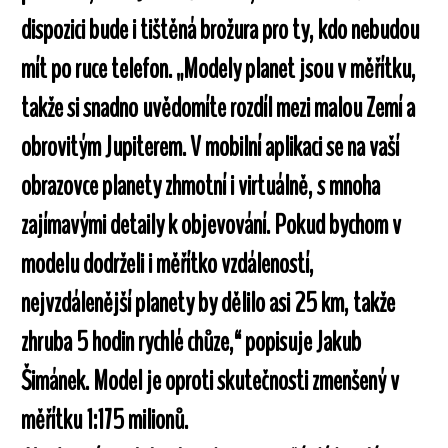
dispozici bude i tištěná brožura pro ty, kdo nebudou
mít po ruce telefon. „Modely planet jsou v měřítku,
takže si snadno uvědomíte rozdíl mezi malou Zemí a
obrovitým Jupiterem. V mobilní aplikaci se na vaší
obrazovce planety zhmotní i virtuálně, s mnoha
zajímavými detaily k objevování. Pokud bychom v
modelu dodrželi i měřítko vzdáleností,
nejvzdálenější planety by dělilo asi 25 km, takže
zhruba 5 hodin rychlé chůze,“ popisuje Jakub
Šimánek. Model je oproti skutečnosti zmenšený v
měřítku 1:175 milionů.