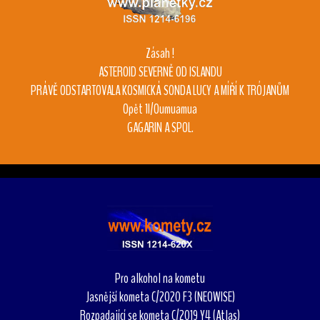
Zásah !
ASTEROID SEVERNĚ OD ISLANDU
PRÁVĚ ODSTARTOVALA KOSMICKÁ SONDA LUCY A MÍŘÍ K TRÓJANŮM
Opět 1I/Oumuamua
GAGARIN A SPOL.
Pro alkohol na kometu
Jasnější kometa C/2020 F3 (NEOWISE)
Rozpadající se kometa C/2019 Y4 (Atlas)