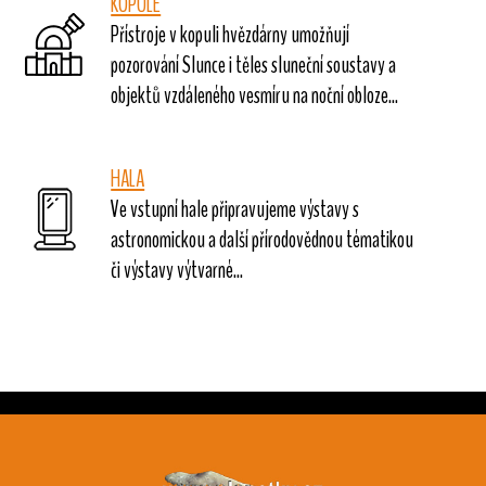
KOPULE
Přístroje v kopuli hvězdárny umožňují
pozorování Slunce i těles sluneční soustavy a
objektů vzdáleného vesmíru na noční obloze...
HALA
Ve vstupní hale připravujeme výstavy s
astronomickou a další přírodovědnou tématikou
či výstavy výtvarné...