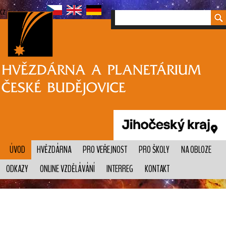
cz
ÚVOD
HVĚZDÁRNA
PRO VEŘEJNOST
PRO ŠKOLY
NA OBLOZE
ODKAZY
ONLINE VZDĚLÁVÁNÍ
INTERREG
KONTAKT