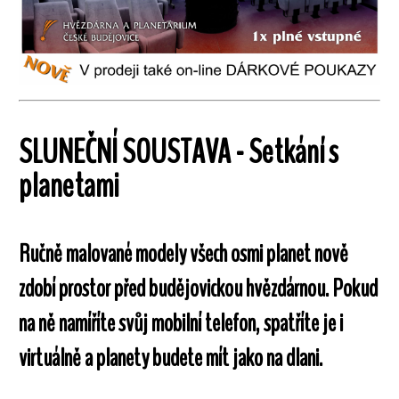
SLUNEČNÍ SOUSTAVA - Setkání s
planetami
Ručně malované modely všech osmi planet nově
zdobí prostor před budějovickou hvězdárnou. Pokud
na ně namíříte svůj mobilní telefon, spatříte je i
virtuálně a planety budete mít jako na dlani.