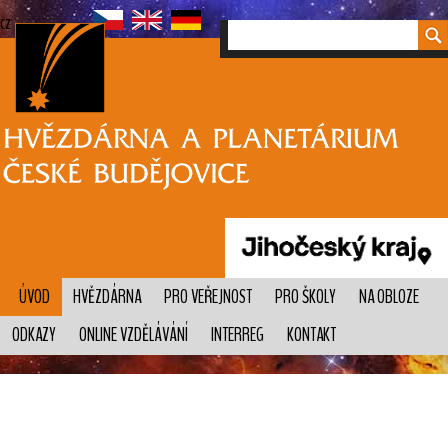
cz
ÚVOD
HVĚZDÁRNA
PRO VEŘEJNOST
PRO ŠKOLY
NA OBLOZE
ODKAZY
ONLINE VZDĚLÁVÁNÍ
INTERREG
KONTAKT