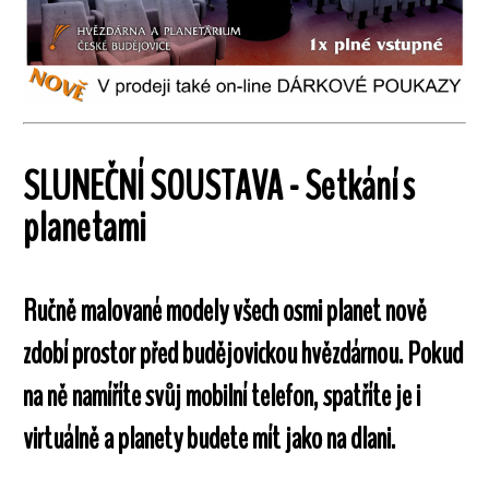
SLUNEČNÍ SOUSTAVA - Setkání s
planetami
Ručně malované modely všech osmi planet nově
zdobí prostor před budějovickou hvězdárnou. Pokud
na ně namíříte svůj mobilní telefon, spatříte je i
virtuálně a planety budete mít jako na dlani.