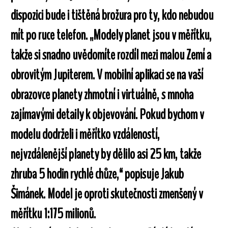
dispozici bude i tištěná brožura pro ty, kdo nebudou
mít po ruce telefon. „Modely planet jsou v měřítku,
takže si snadno uvědomíte rozdíl mezi malou Zemí a
obrovitým Jupiterem. V mobilní aplikaci se na vaší
obrazovce planety zhmotní i virtuálně, s mnoha
zajímavými detaily k objevování. Pokud bychom v
modelu dodrželi i měřítko vzdáleností,
nejvzdálenější planety by dělilo asi 25 km, takže
zhruba 5 hodin rychlé chůze,“ popisuje Jakub
Šimánek. Model je oproti skutečnosti zmenšený v
měřítku 1:175 milionů.