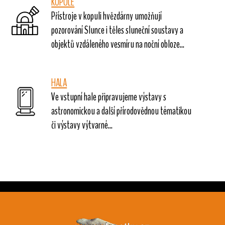
KOPULE
Přístroje v kopuli hvězdárny umožňují
pozorování Slunce i těles sluneční soustavy a
objektů vzdáleného vesmíru na noční obloze...
HALA
Ve vstupní hale připravujeme výstavy s
astronomickou a další přírodovědnou tématikou
či výstavy výtvarné...