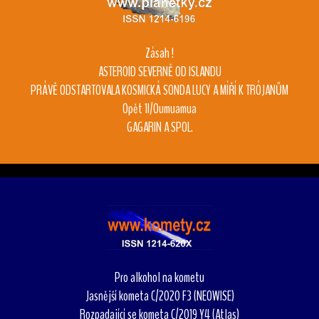
Zásah !
ASTEROID SEVERNĚ OD ISLANDU
PRÁVĚ ODSTARTOVALA KOSMICKÁ SONDA LUCY A MÍŘÍ K TRÓJANŮM
Opět 1I/Oumuamua
GAGARIN A SPOL.
Pro alkohol na kometu
Jasnější kometa C/2020 F3 (NEOWISE)
Rozpadající se kometa C/2019 Y4 (Atlas)