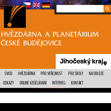
cz
ÚVOD
HVĚZDÁRNA
PRO VEŘEJNOST
PRO ŠKOLY
NA OBLOZE
ODKAZY
ONLINE VZDĚLÁVÁNÍ
INTERREG
KONTAKT