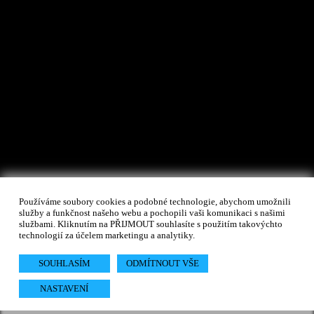
Používáme soubory cookies a podobné technologie, abychom umožnili
služby a funkčnost našeho webu a pochopili vaši komunikaci s našimi
službami. Kliknutím na PŘIJMOUT souhlasíte s použitím takovýchto
technologií za účelem marketingu a analytiky.
SOUHLASÍM
ODMÍTNOUT VŠE
NASTAVENÍ