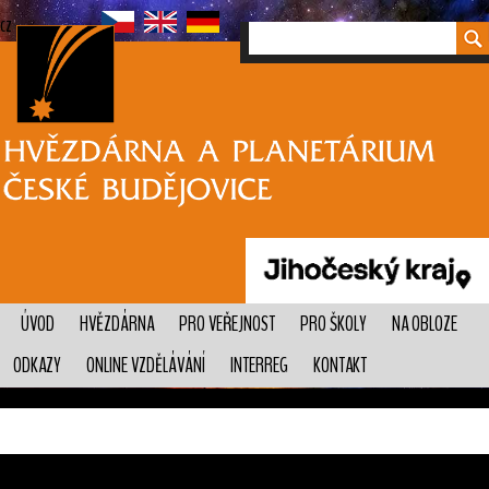
cz
ÚVOD
HVĚZDÁRNA
PRO VEŘEJNOST
PRO ŠKOLY
NA OBLOZE
ODKAZY
ONLINE VZDĚLÁVÁNÍ
INTERREG
KONTAKT