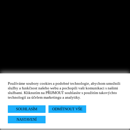
Používáme soubory cookies a podobné technologie, abychom umožnili
služby a funkčnost našeho webu a pochopili vaši komunikaci s našimi
službami. Kliknutím na PŘIJMOUT souhlasíte s použitím takovýchto
technologií za účelem marketingu a analytiky.
SOUHLASÍM
ODMÍTNOUT VŠE
NASTAVENÍ