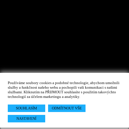
Používáme soubory cookies a podobné technologie, abychom umožnili
služby a funkčnost našeho webu a pochopili vaši komunikaci s našimi
službami. Kliknutím na PŘIJMOUT souhlasíte s použitím takovýchto
technologií za účelem marketingu a analytiky.
SOUHLASÍM
ODMÍTNOUT VŠE
NASTAVENÍ