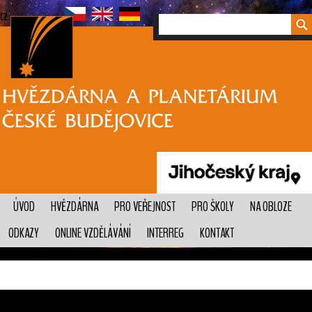
cz
ÚVOD
HVĚZDÁRNA
PRO VEŘEJNOST
PRO ŠKOLY
NA OBLOZE
ODKAZY
ONLINE VZDĚLÁVÁNÍ
INTERREG
KONTAKT